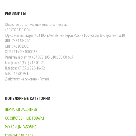
РЕКВИЗИТЫ
Общество с ограниченной ответственностью
«ВЕКТОР ПЛЮС»
Юридический адрес: 454103, г. Челябинск, Героя России Родионова Е.Н. проспект, д.10
ИНН 7451384240
КПП 745101001
ОГРН 1157451000068
Расчётный счет № 407 028 103 6401 00 00 617
Телефон: +7 (351) 717-01-24
Телефон: +7 (351) 225-16-52
БИК 047501981
Действует на основании Устава
ПОПУЛЯРНЫЕ КАТЕГОРИИ
ПЕРЧАТКИ ЗАЩИТНЫЕ
ХОЗЯЙСТВЕННЫЕ ТОВАРЫ
РУКАВИЦЫ РАБОЧИЕ
ТОВАРЫ ДЛЯ САДА