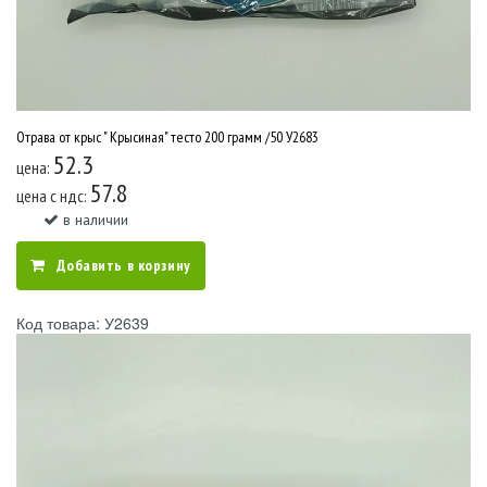
Отрава от крыс " Крысиная" тесто 200 грамм /50 У2683
52.3
цена:
57.8
цена c ндс:
в наличии
Добавить в корзину
Код товара: У2639