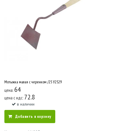
Мотыжка малая с черенком /25 У2529
64
цена:
72.8
цена c ндс:
в наличии
Добавить в корзину