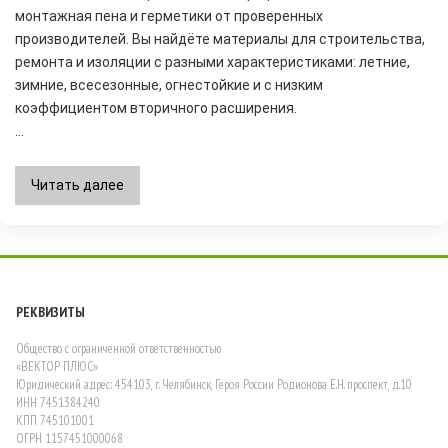
монтажная пена и герметики от проверенных
производителей. Вы найдёте материалы для строительства,
ремонта и изоляции с разными характеристиками: летние,
зимние, всесезонные, огнестойкие и с низким
коэффициентом вторичного расширения.
...
Читать далее
РЕКВИЗИТЫ
Общество с ограниченной ответственностью
«ВЕКТОР ПЛЮС»
Юридический адрес: 454103, г. Челябинск, Героя России Родионова Е.Н. проспект, д.10
ИНН 7451384240
КПП 745101001
ОГРН 1157451000068