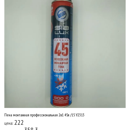
Пена монтажная профессиональная 2в1 45л /15 У2313
222
цена:
358.3