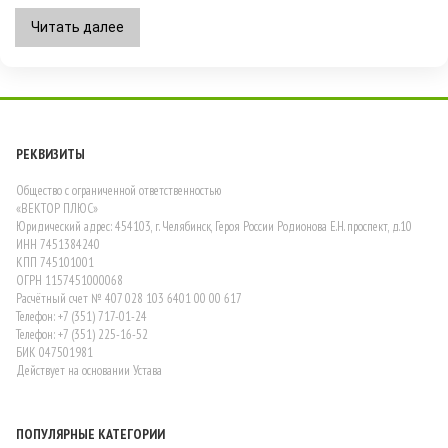
Читать далее
РЕКВИЗИТЫ
Общество с ограниченной ответственностью
«ВЕКТОР ПЛЮС»
Юридический адрес: 454103, г. Челябинск, Героя России Родионова Е.Н. проспект, д.10
ИНН 7451384240
КПП 745101001
ОГРН 1157451000068
Расчётный счет № 407 028 103 6401 00 00 617
Телефон: +7 (351) 717-01-24
Телефон: +7 (351) 225-16-52
БИК 047501981
Действует на основании Устава
ПОПУЛЯРНЫЕ КАТЕГОРИИ