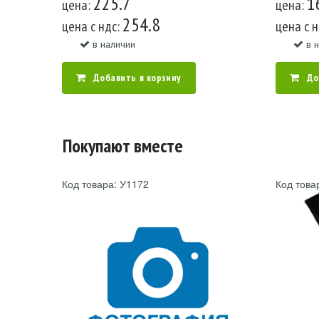
225.7
1
цена:
цена:
254.8
цена c ндс:
цена c 
в наличии
в 
Добавить в корзину
До
Покупают вместе
Код товара: У1172
Код това