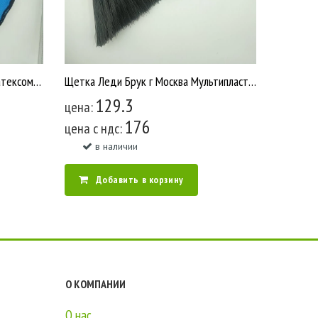
Перчатки акриловые облитые латексом с начёсом ЗИМА синие 10/400 У2688
Щетка Леди Брук г Москва Мультипласт /18 У95
129.3
цена:
176
цена c ндс:
в наличии
Добавить в корзину
О КОМПАНИИ
О нас