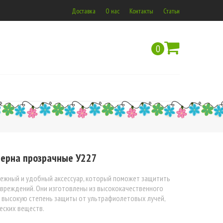
Доставка
О нас
Контакты
Статьи
0
ерна прозрачные У227
жный и удобный аксессуар, который поможет защитить
овреждений. Они изготовлены из высококачественного
 высокую степень защиты от ультрафиолетовых лучей,
ческих веществ.