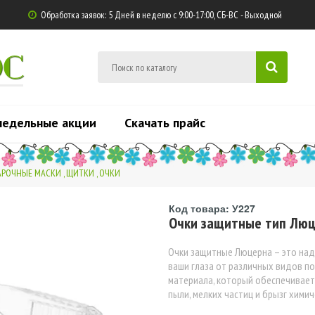
Обработка заявок: 5 Дней в неделю с 9:00-17:00, СБ-ВС - Выходной

ЮС
недельные акции
Скачать прайс
РОЧНЫЕ МАСКИ , ЩИТКИ , ОЧКИ
Код товара: У227
Очки защитные тип Люц
Очки защитные Люцерна – это наде
ваши глаза от различных видов п
материала, который обеспечивает
пыли, мелких частиц и брызг хими