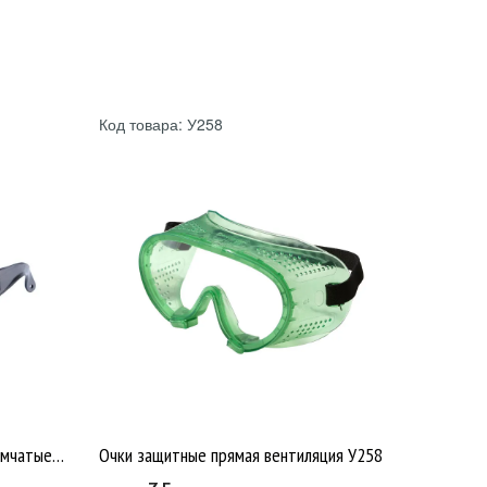
Код товара: У258
Очки защитные тип Люцерна дымчатые /50 У260
Очки защитные прямая вентиляция У258