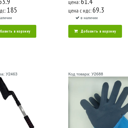
63.9
61.4
цена:
185
69.3
ндс:
цена c ндс:
наличии
в наличии
бавить в корзину
Добавить в корзину
ра: У2463
Код товара: У2688