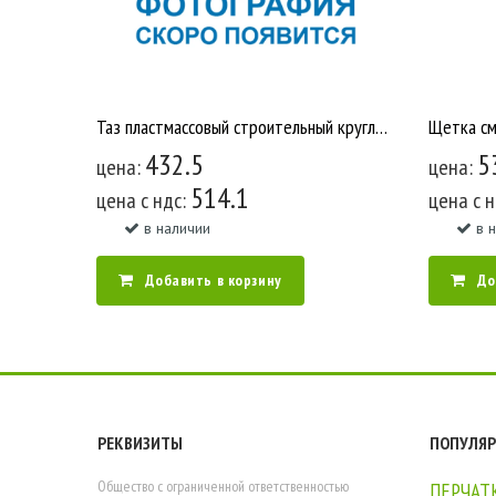
Таз пластмассовый строительный круглый мерный 90 л У1172
432.5
5
цена:
цена:
514.1
цена c ндс:
цена c 
в наличии
в 
Добавить в корзину
До
РЕКВИЗИТЫ
ПОПУЛЯР
Общество с ограниченной ответственностью
ПЕРЧАТ