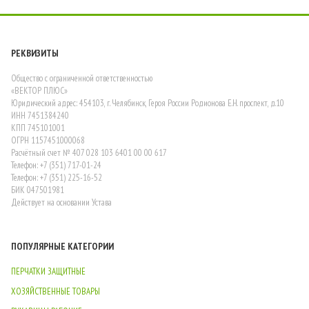
РЕКВИЗИТЫ
Общество с ограниченной ответственностью
«ВЕКТОР ПЛЮС»
Юридический адрес: 454103, г. Челябинск, Героя России Родионова Е.Н. проспект, д.10
ИНН 7451384240
КПП 745101001
ОГРН 1157451000068
Расчётный счет № 407 028 103 6401 00 00 617
Телефон: +7 (351) 717-01-24
Телефон: +7 (351) 225-16-52
БИК 047501981
Действует на основании Устава
ПОПУЛЯРНЫЕ КАТЕГОРИИ
ПЕРЧАТКИ ЗАЩИТНЫЕ
ХОЗЯЙСТВЕННЫЕ ТОВАРЫ