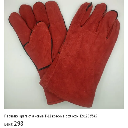
Перчатки крага спилковые Т-12 красные c флисом 12/120 У345
298
цена: