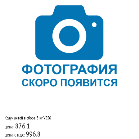
Колун литой в сборе 3 кг У556
876.1
цена:
996.8
цена c ндс: