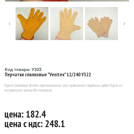
Код товара: У322
Перчатки спилковые "Venitex" 12/240 У322
Краги спилковые Venitex предназначены для проведения сварочных работ. Краги из
натурального замша без подклада.
цена: 182.4
цена c ндс: 248.1