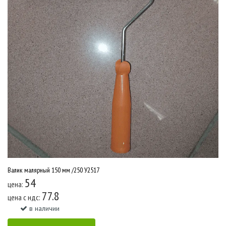
Валик малярный 150 мм /250 У2517
54
цена:
77.8
цена c ндс:
в наличии