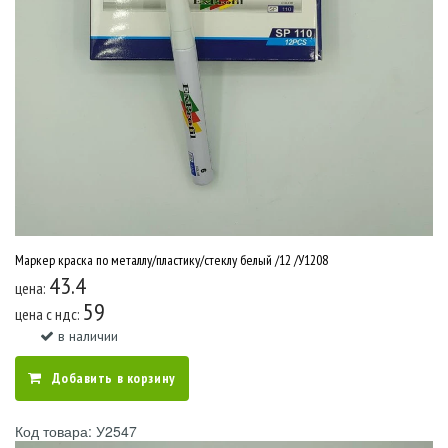
Маркер краска по металлу/пластику/стеклу белый /12 /У1208
43.4
цена:
59
цена c ндс:
в наличии
Добавить в корзину
Код товара: У2547