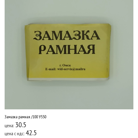
Замазка рамная /100 У550
30.5
цена:
42.5
цена c ндс: