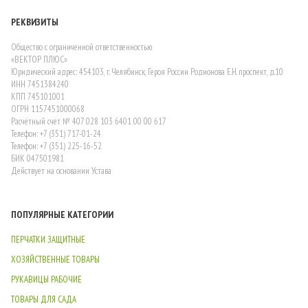
РЕКВИЗИТЫ
Общество с ограниченной ответственностью
«ВЕКТОР ПЛЮС»
Юридический адрес: 454103, г. Челябинск, Героя России Родионова Е.Н. проспект, д.10
ИНН 7451384240
КПП 745101001
ОГРН 1157451000068
Расчётный счет № 407 028 103 6401 00 00 617
Телефон: +7 (351) 717-01-24
Телефон: +7 (351) 225-16-52
БИК 047501981
Действует на основании Устава
ПОПУЛЯРНЫЕ КАТЕГОРИИ
ПЕРЧАТКИ ЗАЩИТНЫЕ
ХОЗЯЙСТВЕННЫЕ ТОВАРЫ
РУКАВИЦЫ РАБОЧИЕ
ТОВАРЫ ДЛЯ САДА