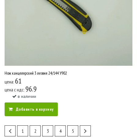
Нож канцелярский 3 лезвия 24/144 У902
61
цена:
96.9
цена c ндс:
в наличии
Добавить в корзину
1
2
3
4
5