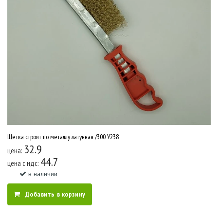
Щетка строит по металлу латунная /300 У238
32.9
цена:
44.7
цена c ндс:
в наличии
Добавить в корзину