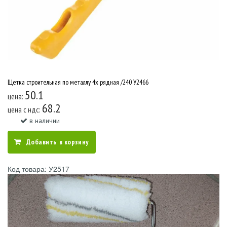
Щетка строительная по металлу 4х рядная /240 У2466
50.1
цена:
68.2
цена c ндс:
в наличии
Добавить в корзину
Код товара: У2517