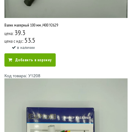
Валик малярный 100 мм /400 У2629
39.3
цена:
53.5
цена c ндс:
в наличии
Добавить в корзину
Код товара: У1208