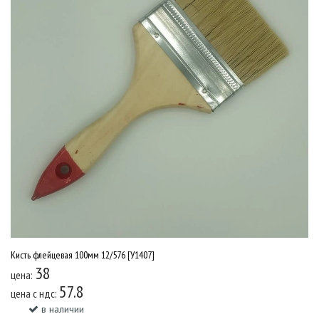
Кисть флейцевая 100мм 12/576 [У1407]
38
цена:
57.8
цена c ндс:
в наличии