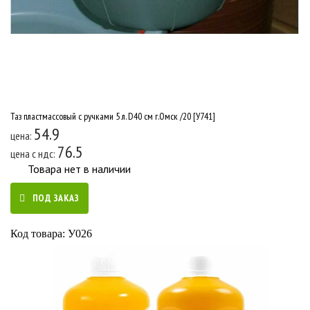
Таз пластмассовый с ручками 5 л. D40 см г.Омск /20 [У741]
54.9
цена:
76.5
цена c ндс:
Товара нет в наличии
ПОД ЗАКАЗ
Код товара: У026