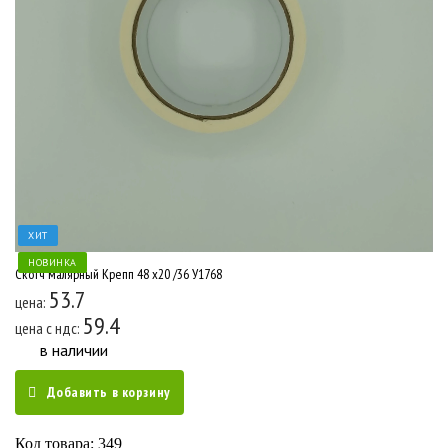
ХИТ
НОВИНКА
Скотч малярный Крепп 48 x20 /36 У1768
53.7
цена:
59.4
цена c ндс:
в наличии
Добавить в корзину
Код товара: 349