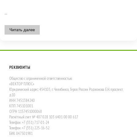
...
Читать далее
РЕКВИЗИТЫ
Общество с ограниченной ответственностью
«ВЕКТОР ПЛЮС»
Юридический адрес: 454103, г. Челябинск, Героя России Родионова Е.Н. проспект,
д.10
ИНН 7451384240
КПП 745101001
ОГРН 1157451000068
Расчётный счет № 407 028 103 6401 00 00 617
Телефон: +7 (351) 717-01-24
Телефон: +7 (351) 225-16-52
БИК 047501981