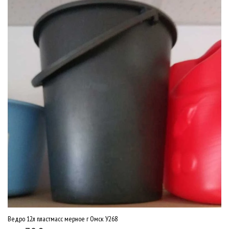
Ведро 12л пластмасс мерное г Омск У268