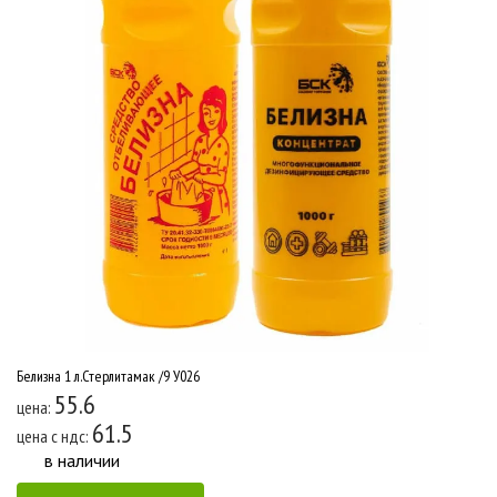
Белизна 1 л.Стерлитамак /9 У026
55.6
цена:
61.5
цена c ндс:
в наличии