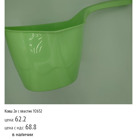
Ковш 2л с пластик У2652
62.2
цена:
68.8
цена c ндс:
в наличии