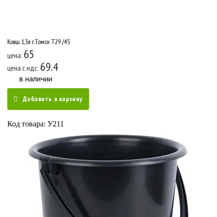
Ковш 1,3л г.Томск Т29 /45
65
цена:
69.4
цена c ндс:
в наличии
Добавить в корзину
Код товара: У211