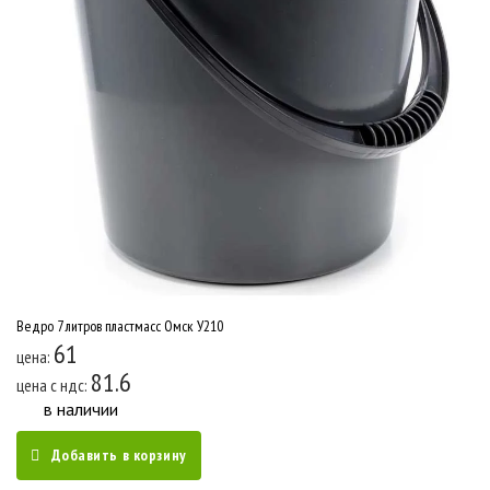
Ведро 7 литров пластмасс Омск У210
61
цена:
81.6
цена c ндс:
в наличии
Добавить в корзину