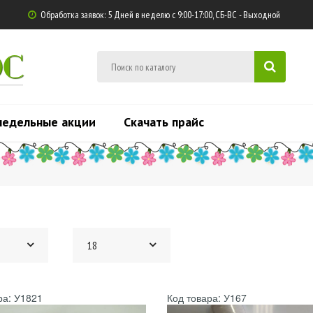
Обработка заявок: 5 Дней в неделю с 9:00-17:00, СБ-ВС - Выходной

ЮС
недельные акции
Скачать прайс
18
ра: У1821
Код товара: У167