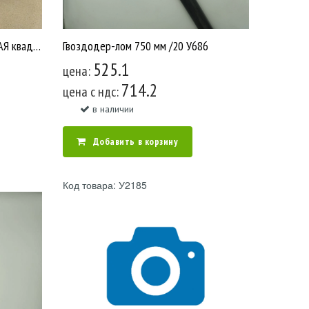
Бочка пластмассовая 30 л ДАЧНАЯ квадратная (цветная) /3 У2613
Гвоздодер-лом 750 мм /20 У686
525.1
цена:
714.2
цена c ндс:
в наличии
Добавить в корзину
Код товара: У2185