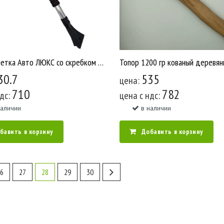
Щетка сметка Авто ЛЮКС со скребком Телескопическая Мультипласт У2463
30.7
535
цена:
710
782
ндс:
цена c ндс:
наличии
в наличии
бавить в корзину
Добавить в корзину
6
27
28
29
30