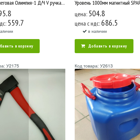
Лопата снеговая Олимпия-1 Д/Ч V ручка ал/пл 530х460 D35 У2190
95.8
504.8
цена:
559.7
686.5
ндс:
цена c ндс:
наличии
в наличии
бавить в корзину
Добавить в корзину
ра: У2175
Код товара: У2613