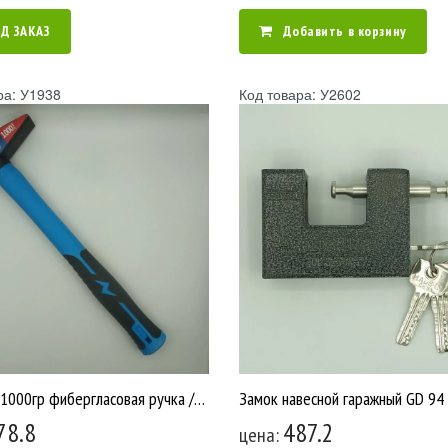
Д ЗАКАЗ
Добавить в корзину
ра: У1938
Код товара: У2602
Молоток 1000гр фибергласовая ручка /36 У1938
78.8
487.2
цена: