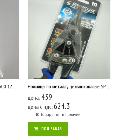
Стрейч - пленка прозрачная 50х300 17 мкм /6 (У167)
Ножницы по металлу цельнокованые SP 712 /6 У2543
459
цена:
624.3
цена c ндс:
Товара нет в наличии
ПОД ЗАКАЗ