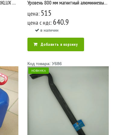
Уровень 1000мм магнитный SPARKLUX желтый 1000мм/30 У2664
Уровень 800 мм магнитный алюминиевый /20 У2203
515
цена:
640.9
цена c ндс:
в наличии
Добавить в корзину
Код товара: У686
НОВИНКА