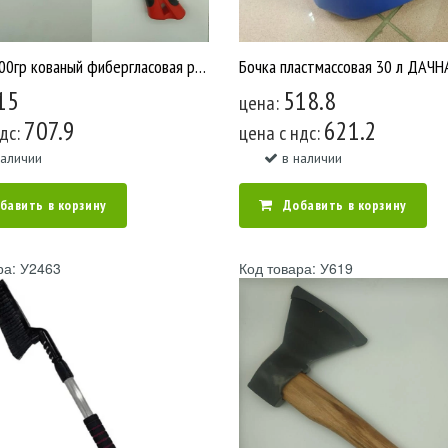
Топор 1000гр кованый фибергласовая ручка /24 У2175
15
518.8
цена:
707.9
621.2
ндс:
цена c ндс:
наличии
в наличии
бавить в корзину
Добавить в корзину
ра: У2463
Код товара: У619