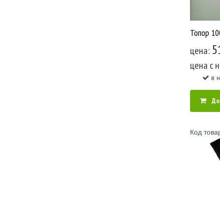
5
цена:
цена c 
в 
До
Код това