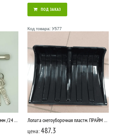
ПОД ЗАКАЗ
Код товара: У577
Замок навесной гаражный GD 94 мм /24 У2602
Лопата снегоуборочная пластм. ПРАЙМ ПОЛИКАРБОНАТ ЧЕРНЫЙ Б/Ч 500х375 /5 У577
487.3
цена: