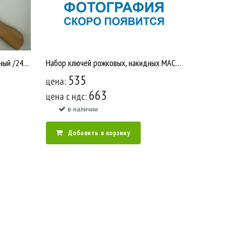
Топор 1200 гр кованый деревянный /24 [У619]
Набор ключей рожковых, накидных МАСТЕР 8 штук 8-19мм
535
цена:
663
цена c ндс:
в наличии
Добавить в корзину