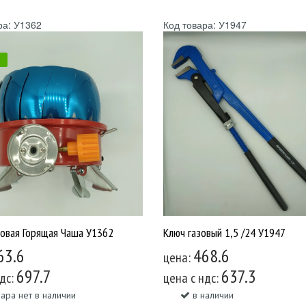
ра: У1362
Код товара: У1947
А
зовая Горящая Чаша У1362
Ключ газовый 1,5 /24 У1947
63.6
468.6
цена:
697.7
637.3
ндс:
цена c ндс:
ара нет в наличии
в наличии