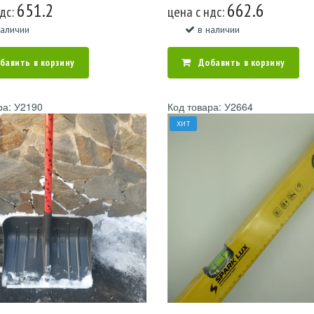
651.2
662.6
ндс:
цена c ндс:
наличии
в наличии
бавить в корзину
Добавить в корзину
ра: У2190
Код товара: У2664
ХИТ