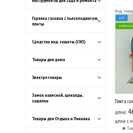
Инструменты для сада и ремонта
Код това
Горелка газовая с пьезоподжигом,
ХИТ
плиты
НОВИНК
Средства инд. защиты (СИЗ)
Товары для дома
Электротовары
Замок навесной, щеколды,
Плита га
защелки
4
цена:
Товары для Отдыха и Пикника
цена c 
Тов