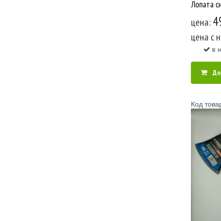
4
цена:
цена c 
в 
До
Код това