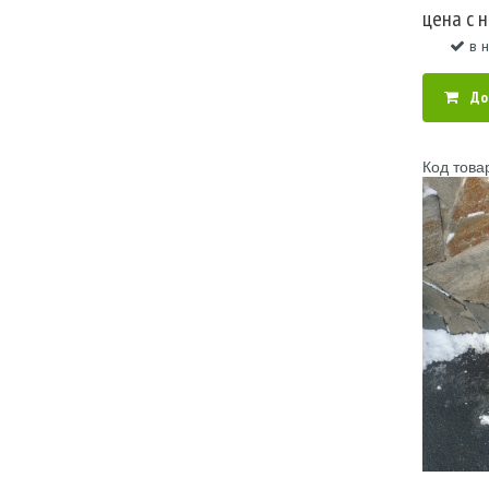
цена c 
в 
До
Код това