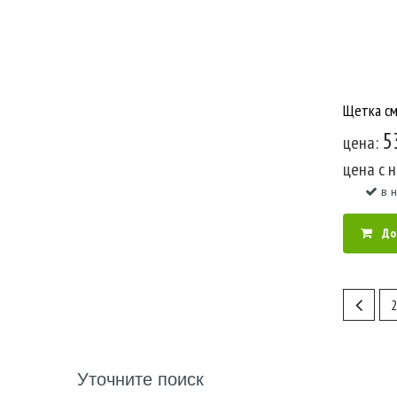
5
цена:
цена c 
в 
До
2
Уточните поиск