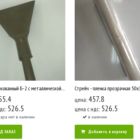
Ледоруб кованный Б-2 с металлической ручкой /10 У1821
55.4
457.8
цена:
526.5
526.5
ндс:
цена c ндс:
ара нет в наличии
в наличии
Д ЗАКАЗ
Добавить в корзину