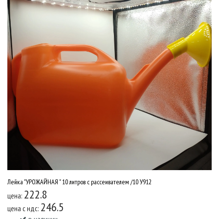
Лейка "УРОЖАЙНАЯ " 10 литров с рассеивателем /10 У912
222.8
цена:
246.5
цена c ндс: