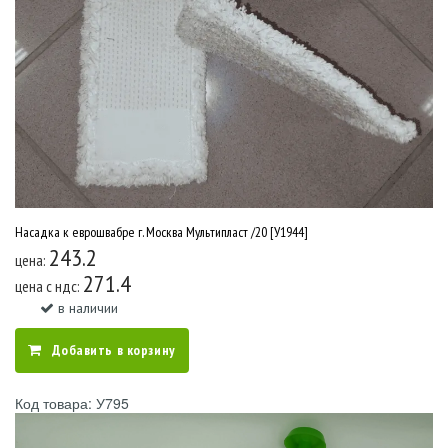
Насадка к еврошвабре г. Москва Мультипласт /20 [У1944]
243.2
цена:
271.4
цена c ндс:
в наличии
Добавить в корзину
Код товара: У795