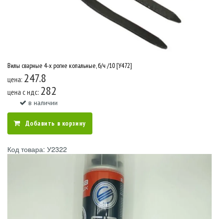
Вилы сварные 4-х рогие копальные, б/ч /10 [У472]
247.8
цена:
282
цена c ндс:
в наличии
Добавить в корзину
Код товара: У2322