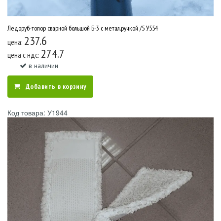
Ледоруб-топор сварной большой Б-3 с метал.ручкой /5 У554
237.6
цена:
274.7
цена c ндс:
в наличии
Добавить в корзину
Код товара: У1944