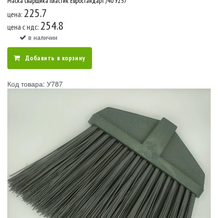
Маска сварщика пластик Евростандарт /40 У257
225.7
цена:
254.8
цена c ндс:
в наличии
Добавить в корзину
Код товара: У787