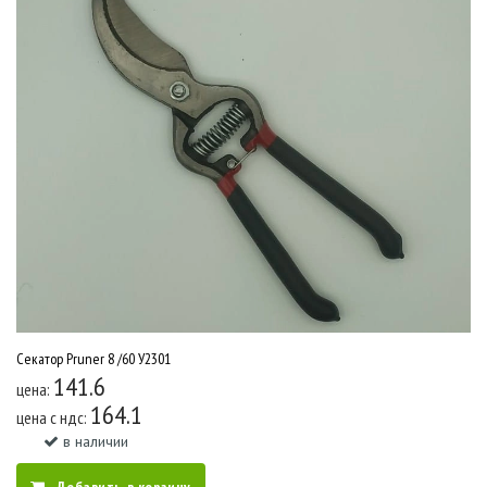
Секатор Pruner 8 /60 У2301
141.6
цена:
164.1
цена c ндс:
в наличии