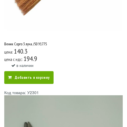
Веник Сорго 3 луча /50 У1775
140.3
цена:
194.9
цена c ндс:
в наличии
Добавить в корзину
Код товара: У2301