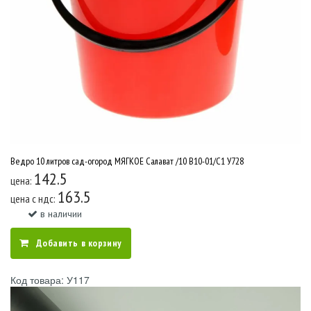
Ведро 10 литров сад-огород МЯГКОЕ Салават /10 В10-01/С1 У728
142.5
цена:
163.5
цена c ндс:
в наличии
Добавить в корзину
Код товара: У117