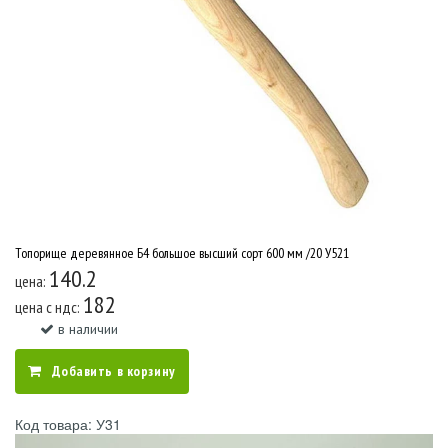
Топорище деревянное Б4 большое высший сорт 600 мм /20 У521
140.2
цена:
182
цена c ндс:
в наличии
Добавить в корзину
Код товара: У31