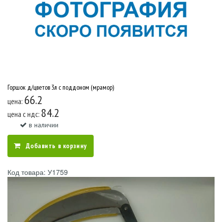
Горшок д/цветов 3л с поддоном (мрамор)
66.2
цена:
84.2
цена c ндс:
в наличии
Добавить в корзину
Код товара: У1759