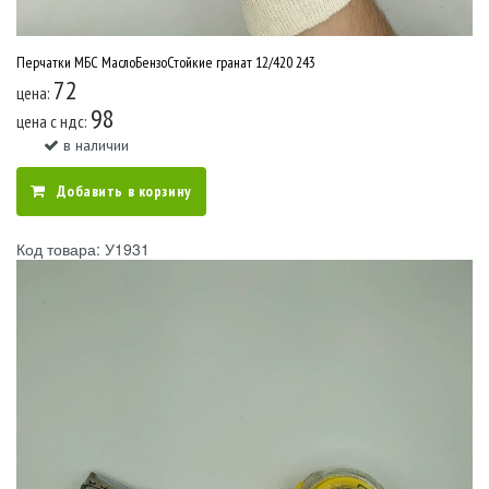
Перчатки МБС МаслоБензоСтойкие гранат 12/420 243
72
цена:
98
цена c ндс:
в наличии
Добавить в корзину
Код товара: У1931