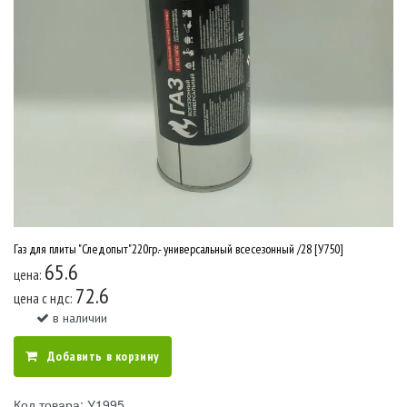
Газ для плиты "Следопыт"220гр.- универсальный всесезонный /28 [У750]
65.6
цена:
72.6
цена c ндс:
в наличии
Добавить в корзину
Код товара: У1995