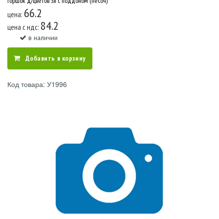
Горшок д/цветов 3л с поддоном (песоч)
66.2
цена:
84.2
цена c ндс:
в наличии
Добавить в корзину
Код товара: У1996