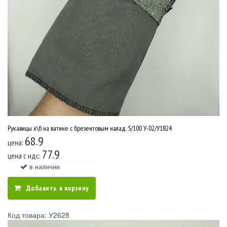
Рукавицы х\б на ватине с брезентовым налад. 5/100 У-02/У1824
68.9
цена:
77.9
цена c ндс:
в наличии
Добавить в корзину
Код товара: У2628