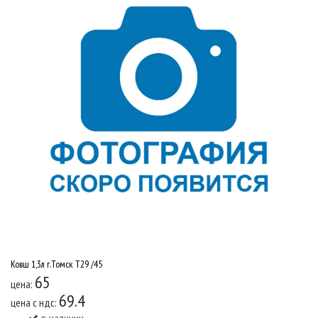
Ковш 1,3л г.Томск Т29 /45
65
цена:
69.4
цена c ндс: