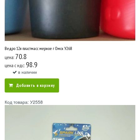
Ведро 12л пластмасс мерное г Омск У268
70.8
цена:
98.9
цена c ндс:
в наличии
Добавить в корзину
Код товара: У2558