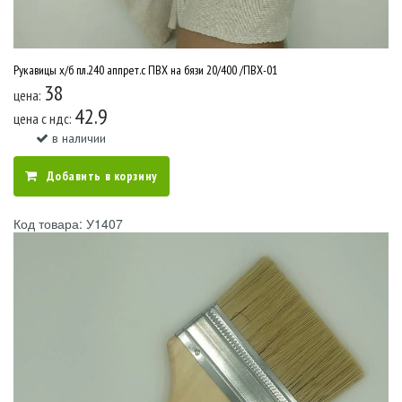
Рукавицы х/б пл.240 аппрет.с ПВХ на бязи 20/400 /ПВХ-01
38
цена:
42.9
цена c ндс:
в наличии
Добавить в корзину
Код товара: У1407