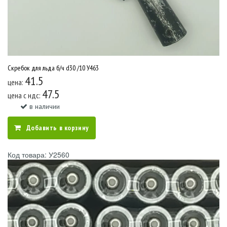
Скребок для льда б/ч d30 /10 У463
41.5
цена:
47.5
цена c ндс:
в наличии
Добавить в корзину
Код товара: У2560