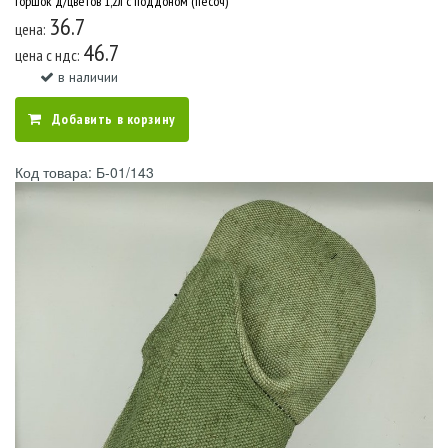
Горшок д/цветов 1,2л с поддоном (песоч)
36.7
цена:
46.7
цена c ндс:
в наличии
Добавить в корзину
Код товара: Б-01/143