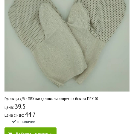
Рукавицы х/б с ПВХ наладонником аппрет. на бязи пл. ПВХ-02
39.5
цена:
44.7
цена c ндс:
в наличии