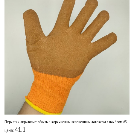
Перчатки акриловые облитые коричневым вспененным латексом с начёсом #300 10/480 022
41.1
цена: