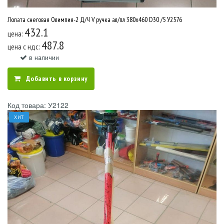
Лопата снеговая Олимпия-2 Д/Ч V ручка ал/пл 380х460 D30 /5 У2576
432.1
цена:
487.8
цена c ндс:
в наличии
Добавить в корзину
Код товара: У2122
ХИТ