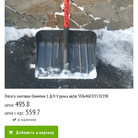
Лопата снеговая Олимпия-1 Д/Ч V ручка ал/пл 530х460 D35 У2190
495.8
цена:
559.7
цена c ндс:
в наличии
Добавить в корзину