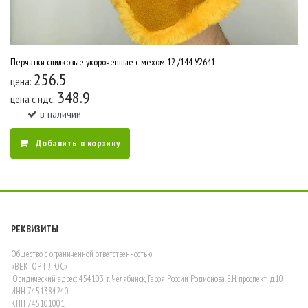
Перчатки спилковые укороченные с мехом 12 /144 У2641
256.5
цена:
348.9
цена c ндс:
в наличии
Добавить в корзину
РЕКВИЗИТЫ
Общество с ограниченной ответственностью
«ВЕКТОР ПЛЮС»
Юридический адрес: 454103, г. Челябинск, Героя России Родионова Е.Н. проспект, д.10
ИНН 7451384240
КПП 745101001