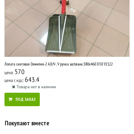
Лопата снеговая Олимпия-2 АЛ/Ч , V ручка ал/планк.380х460 D30 У2122
570
цена:
643.4
цена c ндс:
Товара нет в наличии
ПОД ЗАКАЗ
Покупают вместе