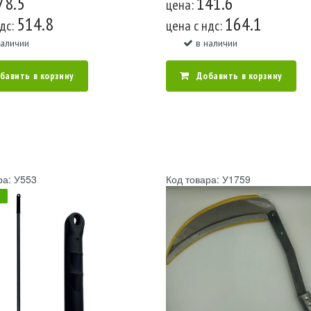
78.5
141.6
цена:
514.8
164.1
ндс:
цена c ндс:
наличии
в наличии
бавить в корзину
Добавить в корзину
ра: У553
Код товара: У1759
А