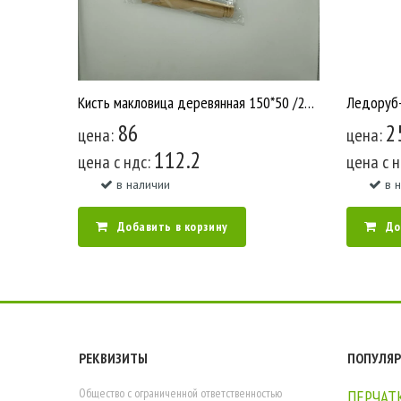
Кисть макловица деревянная 150*50 /210 У1411
86
2
цена:
цена:
112.2
цена c ндс:
цена c 
в наличии
в 
Добавить в корзину
До
РЕКВИЗИТЫ
ПОПУЛЯР
Общество с ограниченной ответственностью
ПЕРЧАТ