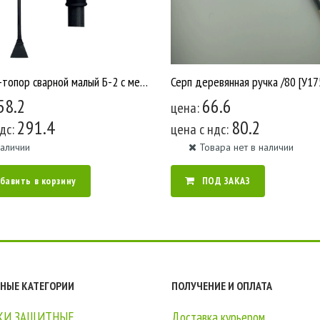
Ледоруб-топор сварной малый Б-2 с металической ручкой /5 У553
Серп деревянная ручка /80 [У17
58.2
66.6
цена:
291.4
80.2
ндс:
цена c ндс:
наличии
Товара нет в наличии
бавить в корзину
ПОД ЗАКАЗ
НЫЕ КАТЕГОРИИ
ПОЛУЧЕНИЕ И ОПЛАТА
КИ ЗАЩИТНЫЕ
Доставка курьером