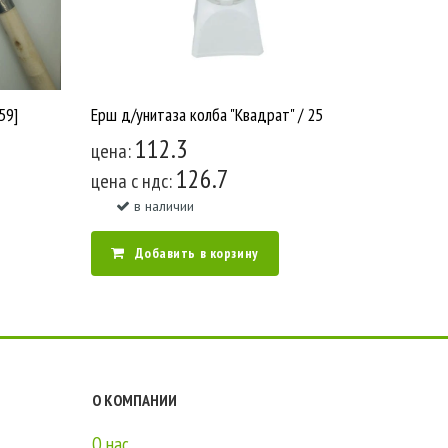
59]
Ерш д/унитаза колба "Квадрат" / 25
112.3
цена:
126.7
цена c ндс:
в наличии
Добавить в корзину
О КОМПАНИИ
О нас