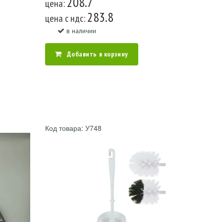
208.7
цена:
283.8
цена c ндс:
в наличии
Добавить в корзину
Код товара: У748