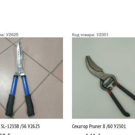
ра: У2625
Код товара: У2301
 SL-1235B /36 У2625
Секатор Pruner 8 /60 У2301