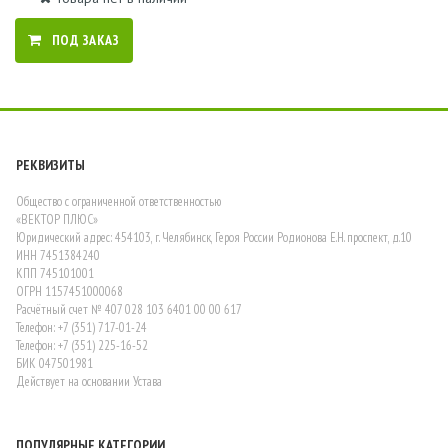
ПОД ЗАКАЗ
РЕКВИЗИТЫ
Общество с ограниченной ответственностью
«ВЕКТОР ПЛЮС»
Юридический адрес: 454103, г. Челябинск, Героя России Родионова Е.Н. проспект, д.10
ИНН 7451384240
КПП 745101001
ОГРН 1157451000068
Расчётный счет № 407 028 103 6401 00 00 617
Телефон: +7 (351) 717-01-24
Телефон: +7 (351) 225-16-52
БИК 047501981
Действует на основании Устава
ПОПУЛЯРНЫЕ КАТЕГОРИИ