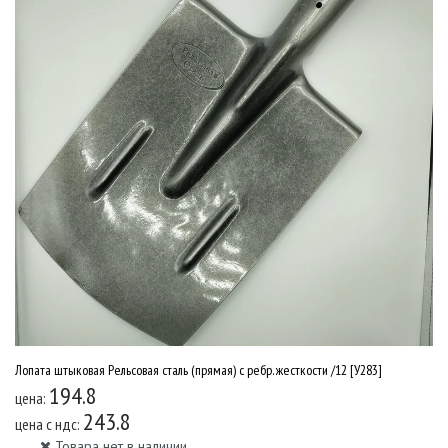
Лопата штыковая Рельсовая сталь (прямая) с ребр. жесткости /12 [У283]
194.8
цена:
243.8
цена c ндс:
Товара нет в наличии