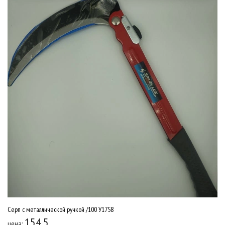
Серп с металлической ручкой /100 У1758
154.5
цена: