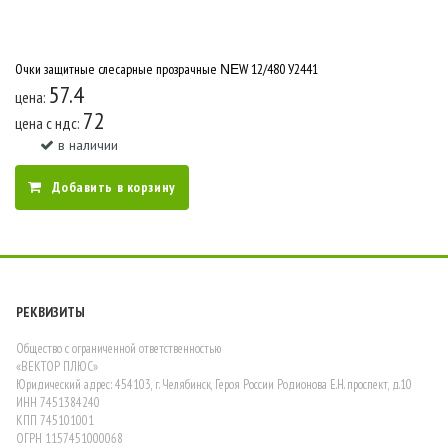
Очки защитные слесарные прозрачные ΝΕW 12/480 У2441
57.4
цена:
72
цена c ндс:
в наличии
Добавить в корзину
РЕКВИЗИТЫ
Общество с ограниченной ответственностью
«ВЕКТОР ПЛЮС»
Юридический адрес: 454103, г. Челябинск, Героя России Родионова Е.Н. проспект, д.10
ИНН 7451384240
КПП 745101001
ОГРН 1157451000068