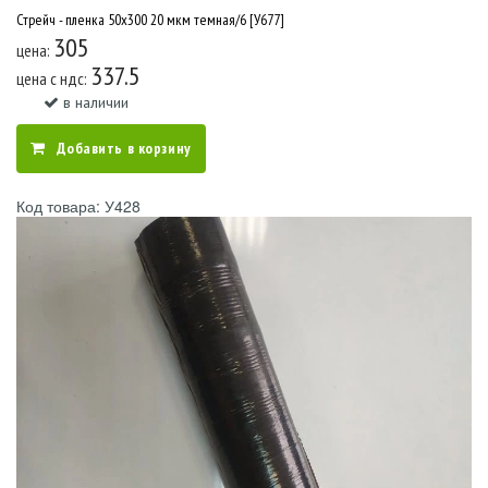
Стрейч - пленка 50х300 20 мкм темная/6 [У677]
305
цена:
337.5
цена c ндс:
в наличии
Добавить в корзину
Код товара: У428