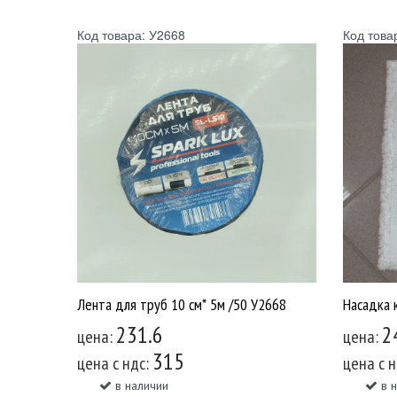
Код товара: У2668
Код това
Лента для труб 10 см* 5м /50 У2668
231.6
2
цена:
цена:
315
цена c ндс:
цена c 
в наличии
в 