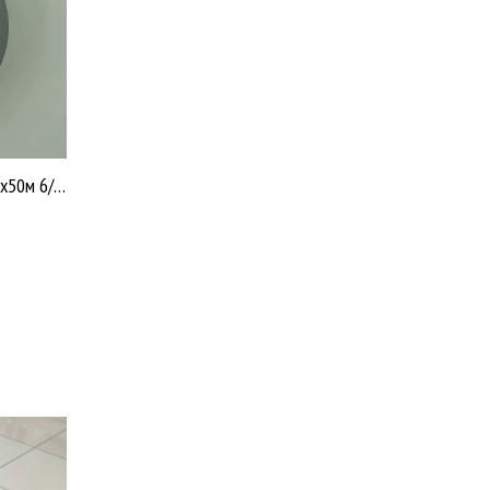
Клейкая лента армированная 48 x50м 6/36 У2513