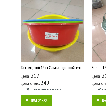
Таз пищевой 15л г.Салават цветной, мягкий /15 Т15-0102 У2429
217
2
цена:
цена:
249
цена c ндс:
цена c 
Товара нет в наличии
в 
ПОД ЗАКАЗ
До