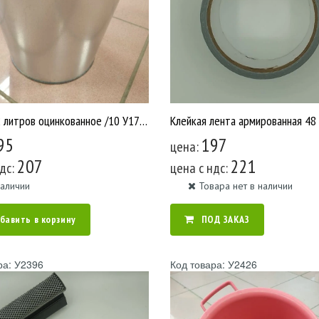
Ведро 12 литров оцинкованное /10 У1765
95
197
цена:
207
221
ндс:
цена c ндс:
наличии
Товара нет в наличии
бавить в корзину
ПОД ЗАКАЗ
ра: У2396
Код товара: У2426