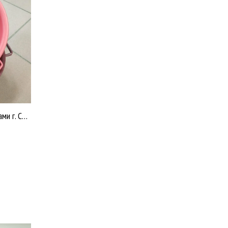
Таз пищевой пластик 12л. с ручками г. Салават (цветное, мягкое) /15 Т12-0102 У2426