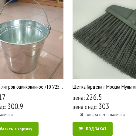
Ведро 15 литров оцинкованное /10 У2567
17
226.5
цена:
300.9
303
ндс:
цена c ндс:
наличии
Товара нет в наличии
бавить в корзину
ПОД ЗАКАЗ