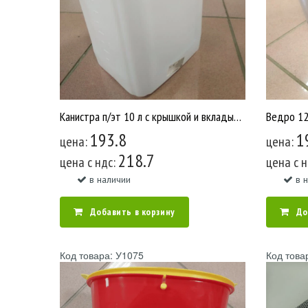
Канистра п/эт 10 л с крышкой и вкладышем ЕВРО ТНП У1587
193.8
1
цена:
цена:
218.7
цена c ндс:
цена c 
в наличии
в 
Добавить в корзину
До
Код товара: У1075
Код това