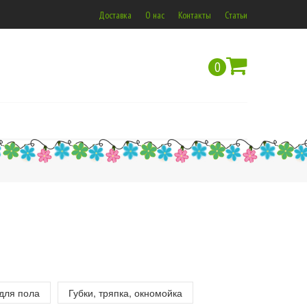
Доставка
О нас
Контакты
Статьи
0
 для пола
Губки, тряпка, окномойка