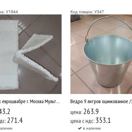
ра: У1944
Код товара: У347
Насадка к еврошвабре г. Москва Мультипласт /20 [У1944]
43.2
263.9
цена:
271.4
353.1
ндс:
цена c ндс:
наличии
в наличии