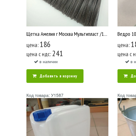
Щетка Амелия г Москва Мультипласт /18 У096
186
1
цена:
цена:
241
цена c ндс:
цена c 
в наличии
в 
Добавить в корзину
До
Код товара: У1587
Код това