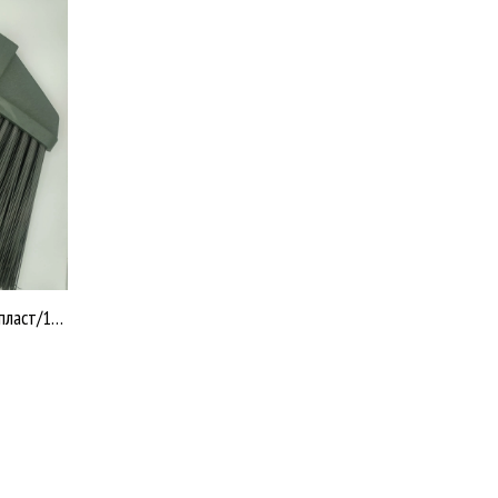
Щетка Гардена г Москва Мультипласт/18 У787