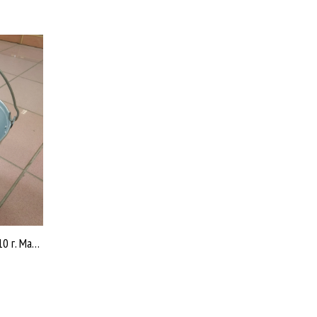
Ведро 9 литров оцинкованное /10 г. Магнитогорск ГОСТ 20558 /10 У347