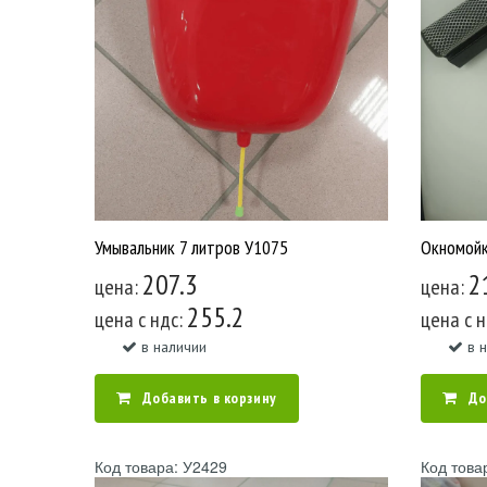
Умывальник 7 литров У1075
207.3
2
цена:
цена:
255.2
цена c ндс:
цена c 
в наличии
в 
Добавить в корзину
До
Код товара: У2429
Код това