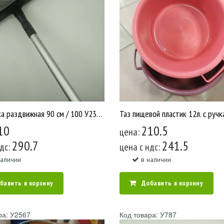
Окномойка раздвижная 90 см / 100 У2396
10
210.5
цена:
290.7
241.5
ндс:
цена c ндс:
наличии
в наличии
бавить в корзину
Добавить в корзину
ра: У2567
Код товара: У787