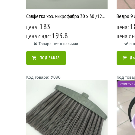
Салфетка хоз. микрофибра 30 x 30 /120 У658
Ведро 9 
183
1
цена:
цена:
193.8
цена c ндс:
цена c 
Товара нет в наличии
в 
ПОД ЗАКАЗ
До
Код товара: У096
Код това
СОВЕТУЕ