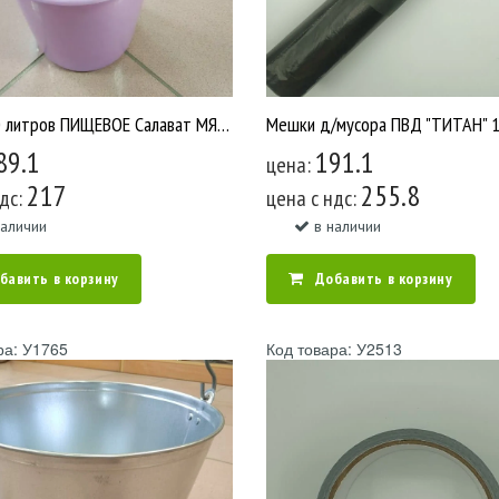
Ведро 10 литров ПИЩЕВОЕ Салават МЯГКОЕ /10 В10-01 У2433
89.1
191.1
цена:
217
255.8
ндс:
цена c ндс:
наличии
в наличии
бавить в корзину
Добавить в корзину
ра: У1765
Код товара: У2513