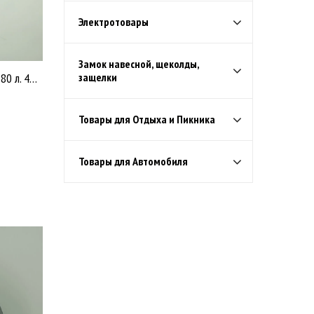
Электротовары
Замок навесной, щеколды,
Мешки д/мусора ПВД "ТИТАН" 180 л. 45 мкрн 20 /10 У1376
защелки
Товары для Отдыха и Пикника
Товары для Автомобиля