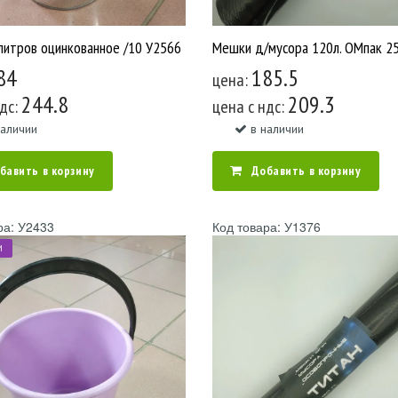
литров оцинкованное /10 У2566
84
185.5
цена:
244.8
209.3
ндс:
цена c ндс:
наличии
в наличии
бавить в корзину
Добавить в корзину
ра: У2433
Код товара: У1376
М